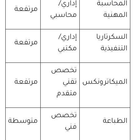
المحاسبة
إداري
/
مرتفعة
المهنية
محاسبي
السكرتاريا
إداري
/
مرتفعة
التنفيذية
مكتبي
تخصص
الميكاترونكس
تقني
مرتفعة
متقدم
تخصص
الطباعة
متوسطة
فني